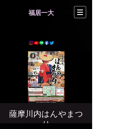
​福居一大
薩摩川内はんやまつ
り