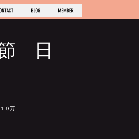
ONTACT
BLOG
MEMBER
き節 日
１０万
。