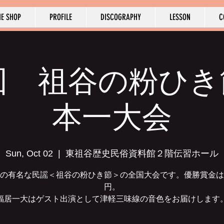
NE SHOP
PROFILE
DISCOGRAPHY
LESSON
C
​福居一大
回 祖谷の粉ひ
本一大会
Sun, Oct 02
  |  
東祖谷歴史民俗資料館２階伝習ホール
の有名な民謡＜祖谷の粉ひき節＞の全国大会です。優勝賞金は
円。
福居一大はゲスト出演として津軽三味線の音色をお届けします