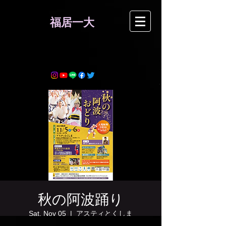
​福居一大
秋の阿波踊り
Sat, Nov 05
  |  
アスティとくしま